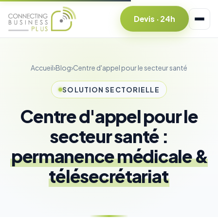
Devis · 24h
Accueil
›
Blog
›
Centre d'appel pour le secteur santé
SOLUTION SECTORIELLE
Centre d'appel pour le
secteur santé :
permanence médicale &
télésecrétariat