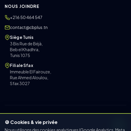
NOUS JOINDRE
+216 50 464 547
contact@cbplus.tn
Siège Tunis
3 Bis Rue de Béjà,
Beb el Khadhra,
Tunis 1075
Filiale Sfax
Immeuble El Fairouze,
Rue Ahmed Aloulou,
Sfax 3027
© 2014-2026 Connecting Business Plus · Tous droits réservés
🍪 Cookies & vie privée
Confidentialité
CGV
Mentions légales
Nous utilisons des cookies analytiques (Google Analytics, Meta