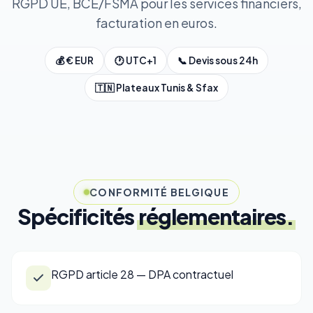
RGPD UE, BCE/FSMA pour les services financiers,
facturation en euros.
💰 € EUR
🕐 UTC+1
📞 Devis sous 24h
🇹🇳 Plateaux Tunis & Sfax
CONFORMITÉ BELGIQUE
Spécificités
réglementaires.
RGPD article 28 — DPA contractuel