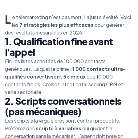
L
e télémarketing n'est pas mort, il a juste évolué. Voici
les
7 stratégies les plus efficaces
pour générer
des résultats mesurables en 2026.
1. Qualification fine avant
l'appel
Fini les listes achetées de 100 000 contacts
génériques. La qualité prime :
1 000 contacts ultra-
qualifiés convertissent 5× mieux
que 10 000
contacts froids. Croisez intent data, scoring CRM et
veille sectorielle.
2. Scripts conversationnels
(pas mécaniques)
Les scripts à la virgule près sont contre-productifs.
Préférez des
scripts à variables
qui guident la
conversation sans la mécaniser. L'agent doit pouvoir