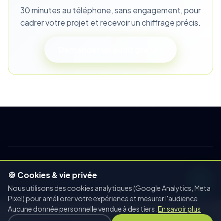
30 minutes au téléphone, sans engagement, pour
cadrer votre projet et recevoir un chiffrage précis.
Demander un audit gratuit
© 2014-2026 Connecting Business Plus · Tous droits réservés
🍪 Cookies & vie privée
Confidentialité
CGV
Mentions légales
Nous utilisons des cookies analytiques (Google Analytics, Meta
Pixel) pour améliorer votre expérience et mesurer l'audience.
Aucune donnée personnelle vendue à des tiers.
En savoir plus